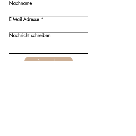
Nachname
E-Mail-Adresse
Nachricht schreiben
Absenden
©2023 Maike Notzon
Hypnose und systemische Beratung
Bünde, Bielefeld, Herford, Osnabrück, Bad
Oeynhausen
Impressum
Datenschutzerklärung