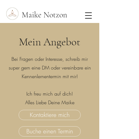
Maike Notzon
Mein Angebot
Bei Fragen oder Interesse, schreib mir
super gern eine DM oder vereinbare ein
Kennenlernentermin mit mir!
Ich freu mich auf dich!
Alles Liebe Deine Maike
Kontaktiere mich
Buche einen Termin