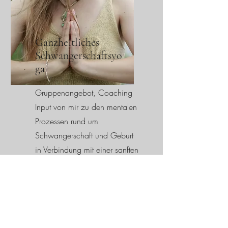
Ganzheitliches
Schwangerschaftsyo
ga
Gruppenangebot, Coaching
Input von mir zu den mentalen
Prozessen rund um
Schwangerschaft und Geburt
in Verbindung mit einer sanften
wohltuenden Yogaeinheit von
@waveyoga
Buchung hier:
wave-yoga.com